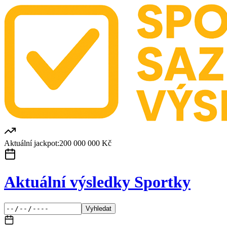
Aktuální jackpot:
200 000 000 Kč
Aktuální výsledky Sportky
Vyhledat