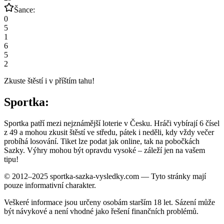
Šance:
0
5
1
6
5
2
Zkuste štěstí i v příštím tahu!
Sportka:
Sportka patří mezi nejznámější loterie v Česku. Hráči vybírají 6 čísel
z 49 a mohou zkusit štěstí ve středu, pátek i neděli, kdy vždy večer
probíhá losování. Tiket lze podat jak online, tak na pobočkách
Sazky. Výhry mohou být opravdu vysoké – záleží jen na vašem
tipu!
© 2012–2025 sportka-sazka-vysledky.com — Tyto stránky mají
pouze informativní charakter.
Veškeré informace jsou určeny osobám starším 18 let. Sázení může
být návykové a není vhodné jako řešení finančních problémů.