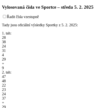
Vylosovaná čísla ve Sportce –
středa
5. 2. 2025
Řadit čísla vzestupně
Tady jsou oficiální výsledky Sportky z 5. 2. 2025:
1. tah:
28
38
24
31
4
29
+
9
2. tah:
47
48
22
23
24
37
+
29