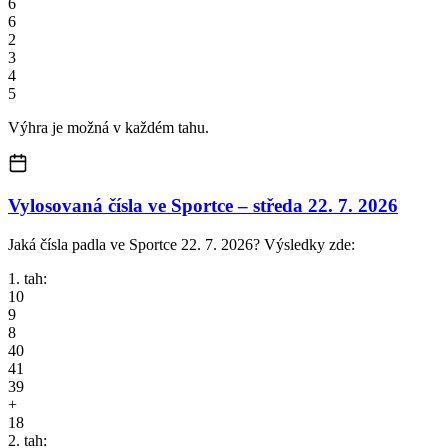
6
6
2
3
4
5
Výhra je možná v každém tahu.
Vylosovaná čísla ve Sportce –
středa
22. 7. 2026
Jaká čísla padla ve Sportce 22. 7. 2026? Výsledky zde:
1. tah:
10
9
8
40
41
39
+
18
2. tah: