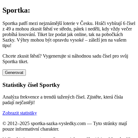
Sportka:
Sportka patří mezi nejznámější loterie v Česku. Hráči vybírají 6 čísel
z 49 a mohou zkusit štěstí ve středu, pátek i neděli, kdy vždy večer
probíhá losování. Tiket lze podat jak online, tak na pobočkách
Sazky. Výhry mohou být opravdu vysoké – záleží jen na vašem
tipu!
Chcete zkusit štěstí? Vygenerujte si náhodnou sadu čísel pro svůj
Sportka tiket.
Generovat
Statistiky čísel Sportky
Analýza frekvence a trendů tažených čísel. Zjistěte, která čísla
padají nejčastěji!
Zobrazit statistiky
© 2012–2025 sportka-sazka-vysledky.com — Tyto stránky mají
pouze informativní charakter.