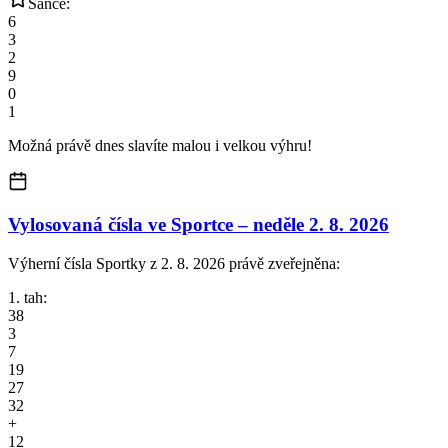
Šance:
6
3
2
9
0
1
Možná právě dnes slavíte malou i velkou výhru!
Vylosovaná čísla ve Sportce –
neděle
2. 8. 2026
Výherní čísla Sportky z 2. 8. 2026 právě zveřejněna:
1. tah:
38
3
7
19
27
32
+
12