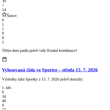
39
+
14
Šance:
6
1
1
9
0
1
Třeba dnes padla právě vaše šťastná kombinace!
Vylosovaná čísla ve Sportce –
středa
15. 7. 2026
Výsledky tahu Sportky z 15. 7. 2026 právě dorazily:
1. tah:
6
34
48
9
17