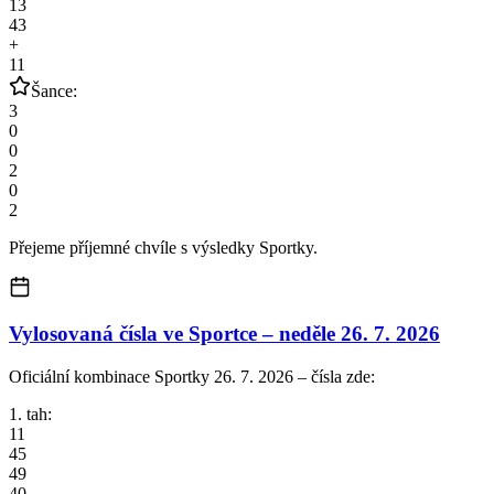
13
43
+
11
Šance:
3
0
0
2
0
2
Přejeme příjemné chvíle s výsledky Sportky.
Vylosovaná čísla ve Sportce –
neděle
26. 7. 2026
Oficiální kombinace Sportky 26. 7. 2026 – čísla zde:
1. tah:
11
45
49
40