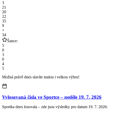
3
21
20
22
35
9
+
34
Šance:
5
0
3
0
4
5
Možná právě dnes slavíte malou i velkou výhru!
Vylosovaná čísla ve Sportce –
neděle
19. 7. 2026
Sportka dnes losovala – zde jsou výsledky pro datum 19. 7. 2026: