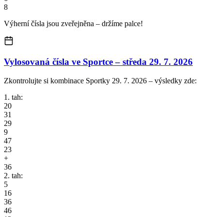
8
Výherní čísla jsou zveřejněna – držíme palce!
Vylosovaná čísla ve Sportce –
středa
29. 7. 2026
Zkontrolujte si kombinace Sportky 29. 7. 2026 – výsledky zde:
1. tah:
20
31
29
9
47
23
+
36
2. tah:
5
16
36
46