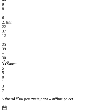
9
8
+
6
2. tah:
22
37
12
1
25
39
+
30
Šance:
5
5
0
1
3
7
Výherní čísla jsou zveřejněna – držíme palce!