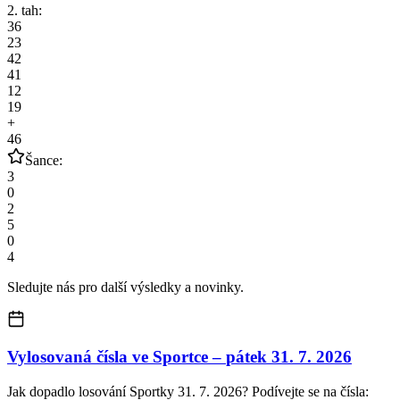
2. tah:
36
23
42
41
12
19
+
46
Šance:
3
0
2
5
0
4
Sledujte nás pro další výsledky a novinky.
Vylosovaná čísla ve Sportce –
pátek
31. 7. 2026
Jak dopadlo losování Sportky 31. 7. 2026? Podívejte se na čísla: