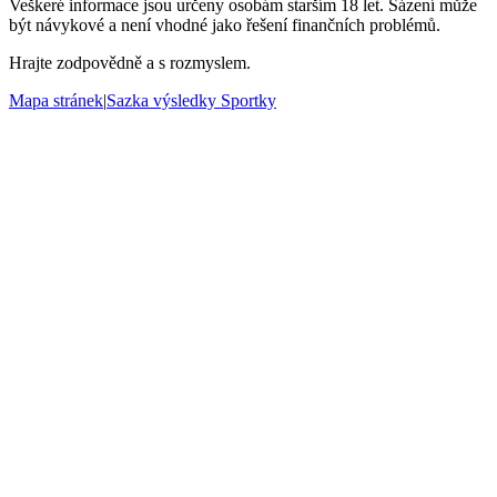
Veškeré informace jsou určeny osobám starším 18 let. Sázení může
být návykové a není vhodné jako řešení finančních problémů.
Hrajte zodpovědně a s rozmyslem.
Mapa stránek
|
Sazka výsledky Sportky