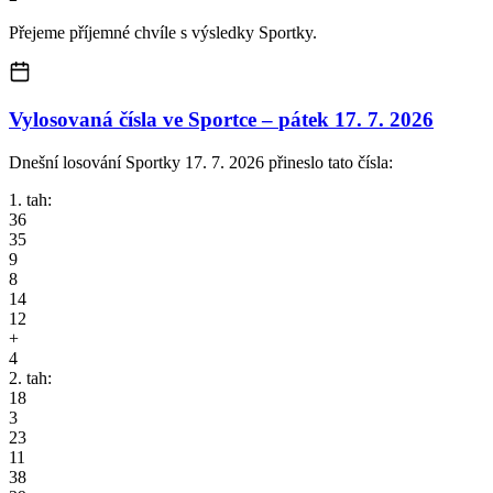
Přejeme příjemné chvíle s výsledky Sportky.
Vylosovaná čísla ve Sportce –
pátek
17. 7. 2026
Dnešní losování Sportky 17. 7. 2026 přineslo tato čísla:
1. tah:
36
35
9
8
14
12
+
4
2. tah:
18
3
23
11
38