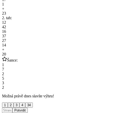
1
+
23
2. tah:
12
42
16
37
27
14
+
20
Šance:
1
7
2
5
3
2
Možná právě dnes slavíte výhru!
1
2
3
4
34
Potvrdit