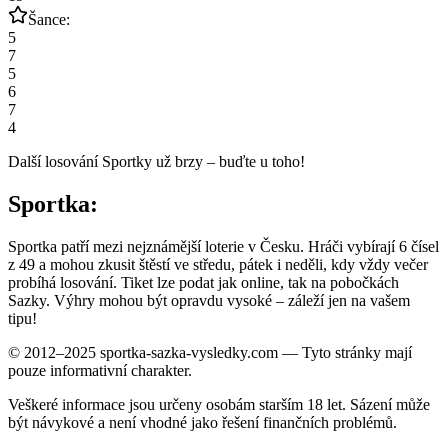
Šance:
5
7
5
6
7
4
Další losování Sportky už brzy – buďte u toho!
Sportka:
Sportka patří mezi nejznámější loterie v Česku. Hráči vybírají 6 čísel
z 49 a mohou zkusit štěstí ve středu, pátek i neděli, kdy vždy večer
probíhá losování. Tiket lze podat jak online, tak na pobočkách
Sazky. Výhry mohou být opravdu vysoké – záleží jen na vašem
tipu!
© 2012–2025 sportka-sazka-vysledky.com — Tyto stránky mají
pouze informativní charakter.
Veškeré informace jsou určeny osobám starším 18 let. Sázení může
být návykové a není vhodné jako řešení finančních problémů.