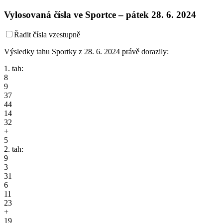
Vylosovaná čísla ve Sportce –
pátek
28. 6. 2024
Řadit čísla vzestupně
Výsledky tahu Sportky z 28. 6. 2024 právě dorazily:
1. tah:
8
9
37
44
14
32
+
5
2. tah:
9
3
31
6
11
23
+
19