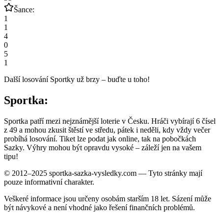
Šance:
1
1
4
0
5
1
Další losování Sportky už brzy – buďte u toho!
Sportka:
Sportka patří mezi nejznámější loterie v Česku. Hráči vybírají 6 čísel
z 49 a mohou zkusit štěstí ve středu, pátek i neděli, kdy vždy večer
probíhá losování. Tiket lze podat jak online, tak na pobočkách
Sazky. Výhry mohou být opravdu vysoké – záleží jen na vašem
tipu!
© 2012–2025 sportka-sazka-vysledky.com — Tyto stránky mají
pouze informativní charakter.
Veškeré informace jsou určeny osobám starším 18 let. Sázení může
být návykové a není vhodné jako řešení finančních problémů.