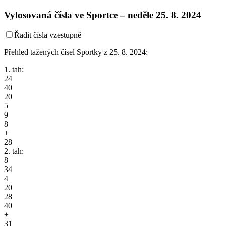
Vylosovaná čísla ve Sportce –
neděle
25. 8. 2024
Řadit čísla vzestupně
Přehled tažených čísel Sportky z 25. 8. 2024:
1. tah:
24
40
20
5
9
8
+
28
2. tah:
8
34
4
20
28
40
+
31