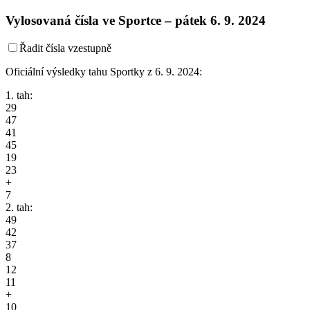
Vylosovaná čísla ve Sportce –
pátek
6. 9. 2024
Řadit čísla vzestupně
Oficiální výsledky tahu Sportky z 6. 9. 2024:
1. tah:
29
47
41
45
19
23
+
7
2. tah:
49
42
37
8
12
11
+
10