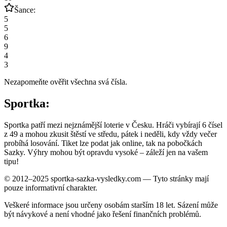
Šance:
5
5
6
9
4
3
Nezapomeňte ověřit všechna svá čísla.
Sportka:
Sportka patří mezi nejznámější loterie v Česku. Hráči vybírají 6 čísel
z 49 a mohou zkusit štěstí ve středu, pátek i neděli, kdy vždy večer
probíhá losování. Tiket lze podat jak online, tak na pobočkách
Sazky. Výhry mohou být opravdu vysoké – záleží jen na vašem
tipu!
© 2012–2025 sportka-sazka-vysledky.com — Tyto stránky mají
pouze informativní charakter.
Veškeré informace jsou určeny osobám starším 18 let. Sázení může
být návykové a není vhodné jako řešení finančních problémů.