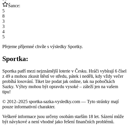
Šance:
5
8
3
3
4
5
Přejeme příjemné chvíle s výsledky Sportky.
Sportka:
Sportka patří mezi nejznámější loterie v Česku. Hráči vybírají 6 čísel
z 49 a mohou zkusit štěstí ve středu, pátek i neděli, kdy vždy večer
probíhá losování. Tiket lze podat jak online, tak na pobočkách
Sazky. Výhry mohou být opravdu vysoké – záleží jen na vašem
tipu!
© 2012–2025 sportka-sazka-vysledky.com — Tyto stránky mají
pouze informativní charakter.
Veškeré informace jsou určeny osobám starším 18 let. Sázení může
být návykové a není vhodné jako řešení finančních problémů.