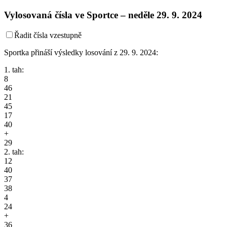
Vylosovaná čísla ve Sportce –
neděle
29. 9. 2024
Řadit čísla vzestupně
Sportka přináší výsledky losování z 29. 9. 2024:
1. tah:
8
46
21
45
17
40
+
29
2. tah:
12
40
37
38
4
24
+
36