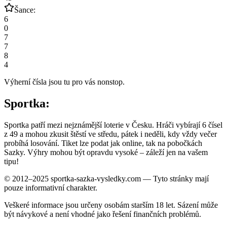
Šance:
6
0
7
7
8
4
Výherní čísla jsou tu pro vás nonstop.
Sportka:
Sportka patří mezi nejznámější loterie v Česku. Hráči vybírají 6 čísel
z 49 a mohou zkusit štěstí ve středu, pátek i neděli, kdy vždy večer
probíhá losování. Tiket lze podat jak online, tak na pobočkách
Sazky. Výhry mohou být opravdu vysoké – záleží jen na vašem
tipu!
© 2012–2025 sportka-sazka-vysledky.com — Tyto stránky mají
pouze informativní charakter.
Veškeré informace jsou určeny osobám starším 18 let. Sázení může
být návykové a není vhodné jako řešení finančních problémů.