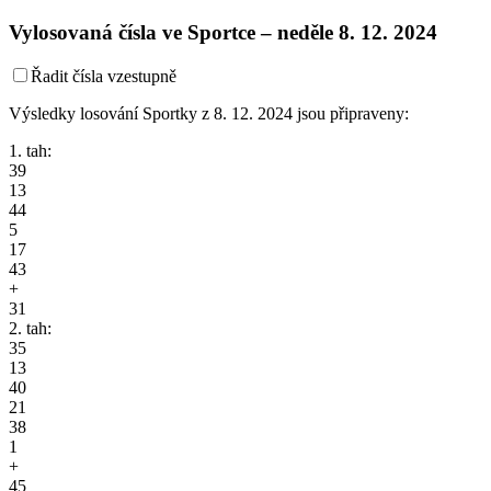
Vylosovaná čísla ve Sportce –
neděle
8. 12. 2024
Řadit čísla vzestupně
Výsledky losování Sportky z 8. 12. 2024 jsou připraveny:
1. tah:
39
13
44
5
17
43
+
31
2. tah:
35
13
40
21
38
1
+
45