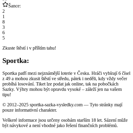
Šance:
2
1
8
3
6
5
Zkuste štěstí i v příštím tahu!
Sportka:
Sportka patří mezi nejznámější loterie v Česku. Hráči vybírají 6 čísel
z 49 a mohou zkusit štěstí ve středu, pátek i neděli, kdy vždy večer
probíhá losování. Tiket lze podat jak online, tak na pobočkách
Sazky. Výhry mohou být opravdu vysoké – záleží jen na vašem
tipu!
© 2012–2025 sportka-sazka-vysledky.com — Tyto stránky mají
pouze informativní charakter.
Veškeré informace jsou určeny osobám starším 18 let. Sázení může
být návykové a není vhodné jako řešení finančních problémů.