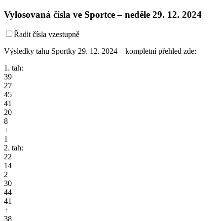
Vylosovaná čísla ve Sportce –
neděle
29. 12. 2024
Řadit čísla vzestupně
Výsledky tahu Sportky 29. 12. 2024 – kompletní přehled zde:
1. tah:
39
27
45
41
20
8
+
1
2. tah:
22
14
2
30
44
41
+
38