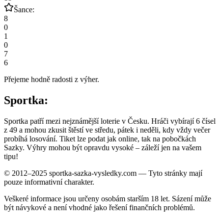
Šance:
8
0
1
0
7
6
Přejeme hodně radosti z výher.
Sportka:
Sportka patří mezi nejznámější loterie v Česku. Hráči vybírají 6 čísel
z 49 a mohou zkusit štěstí ve středu, pátek i neděli, kdy vždy večer
probíhá losování. Tiket lze podat jak online, tak na pobočkách
Sazky. Výhry mohou být opravdu vysoké – záleží jen na vašem
tipu!
© 2012–2025 sportka-sazka-vysledky.com — Tyto stránky mají
pouze informativní charakter.
Veškeré informace jsou určeny osobám starším 18 let. Sázení může
být návykové a není vhodné jako řešení finančních problémů.