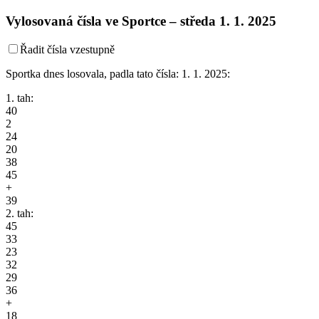
Vylosovaná čísla ve Sportce –
středa
1. 1. 2025
Řadit čísla vzestupně
Sportka dnes losovala, padla tato čísla: 1. 1. 2025:
1. tah:
40
2
24
20
38
45
+
39
2. tah:
45
33
23
32
29
36
+
18