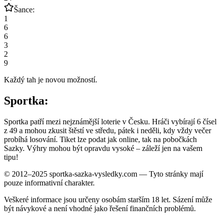
Šance:
1
6
6
3
2
9
Každý tah je novou možností.
Sportka:
Sportka patří mezi nejznámější loterie v Česku. Hráči vybírají 6 čísel
z 49 a mohou zkusit štěstí ve středu, pátek i neděli, kdy vždy večer
probíhá losování. Tiket lze podat jak online, tak na pobočkách
Sazky. Výhry mohou být opravdu vysoké – záleží jen na vašem
tipu!
© 2012–2025 sportka-sazka-vysledky.com — Tyto stránky mají
pouze informativní charakter.
Veškeré informace jsou určeny osobám starším 18 let. Sázení může
být návykové a není vhodné jako řešení finančních problémů.