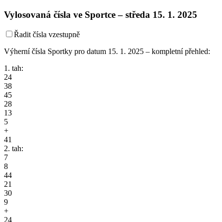
Vylosovaná čísla ve Sportce –
středa
15. 1. 2025
Řadit čísla vzestupně
Výherní čísla Sportky pro datum 15. 1. 2025 – kompletní přehled:
1. tah:
24
38
45
28
13
5
+
41
2. tah:
7
8
44
21
30
9
+
24