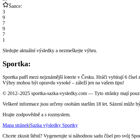
Šance:
3
9
7
9
7
1
Sledujte aktuální výsledky a nezmeškejte výhru.
Sportka:
Sportka patří mezi nejznámější loterie v Česku. Hráči vybírají 6 čísel
Výhry mohou být opravdu vysoké – záleží jen na vašem tipu!
© 2012–2025 sportka-sazka-vysledky.com — Tyto stránky mají pouze 
Veškeré informace jsou určeny osobám starším 18 let. Sázení může b
Hrajte zodpovědně a s rozmyslem.
Mapa stránek
|
Sazka výsledky Sportky
Chcete zkusit štěstí? Vygenerujte si náhodnou sadu čísel pro svůj Spor