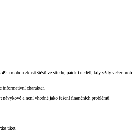
 z 49 a mohou zkusit štěstí ve středu, pátek i neděli, kdy vždy večer pro
informativní charakter.
ýt návykové a není vhodné jako řešení finančních problémů.
tka tiket.