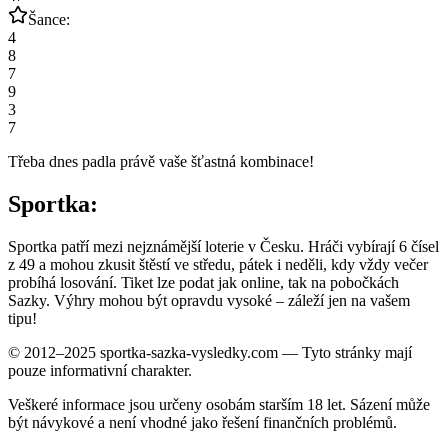
Šance:
4
8
7
9
3
7
Třeba dnes padla právě vaše šťastná kombinace!
Sportka:
Sportka patří mezi nejznámější loterie v Česku. Hráči vybírají 6 čísel
z 49 a mohou zkusit štěstí ve středu, pátek i neděli, kdy vždy večer
probíhá losování. Tiket lze podat jak online, tak na pobočkách
Sazky. Výhry mohou být opravdu vysoké – záleží jen na vašem
tipu!
© 2012–2025 sportka-sazka-vysledky.com — Tyto stránky mají
pouze informativní charakter.
Veškeré informace jsou určeny osobám starším 18 let. Sázení může
být návykové a není vhodné jako řešení finančních problémů.