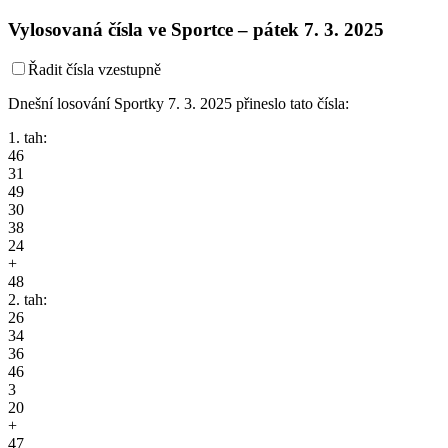
Vylosovaná čísla ve Sportce –
pátek
7. 3. 2025
Řadit čísla vzestupně
Dnešní losování Sportky 7. 3. 2025 přineslo tato čísla:
1. tah:
46
31
49
30
38
24
+
48
2. tah:
26
34
36
46
3
20
+
47