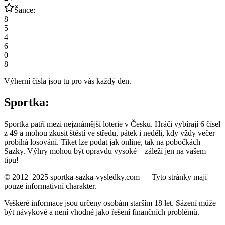
Šance:
8
5
4
6
0
8
Výherní čísla jsou tu pro vás každý den.
Sportka:
Sportka patří mezi nejznámější loterie v Česku. Hráči vybírají 6 čísel
z 49 a mohou zkusit štěstí ve středu, pátek i neděli, kdy vždy večer
probíhá losování. Tiket lze podat jak online, tak na pobočkách
Sazky. Výhry mohou být opravdu vysoké – záleží jen na vašem
tipu!
© 2012–2025 sportka-sazka-vysledky.com — Tyto stránky mají
pouze informativní charakter.
Veškeré informace jsou určeny osobám starším 18 let. Sázení může
být návykové a není vhodné jako řešení finančních problémů.