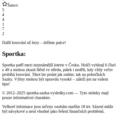
Šance:
5
4
4
1
7
2
Další losování už brzy – držíme palce!
Sportka:
Sportka patří mezi nejznámější loterie v Česku. Hráči vybírají 6 čísel
z 49 a mohou zkusit štěstí ve středu, pátek i neděli, kdy vždy večer
probíhá losování. Tiket lze podat jak online, tak na pobočkách
Sazky. Výhry mohou být opravdu vysoké – záleží jen na vašem
tipu!
© 2012–2025 sportka-sazka-vysledky.com — Tyto stránky mají
pouze informativní charakter.
Veškeré informace jsou určeny osobám starším 18 let. Sázení může
být návykové a není vhodné jako řešení finančních problémů.