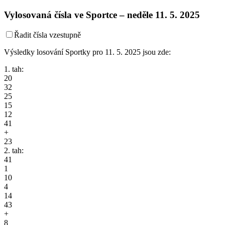
Vylosovaná čísla ve Sportce –
neděle
11. 5. 2025
Řadit čísla vzestupně
Výsledky losování Sportky pro 11. 5. 2025 jsou zde:
1. tah:
20
32
25
15
12
41
+
23
2. tah:
41
1
10
4
14
43
+
8