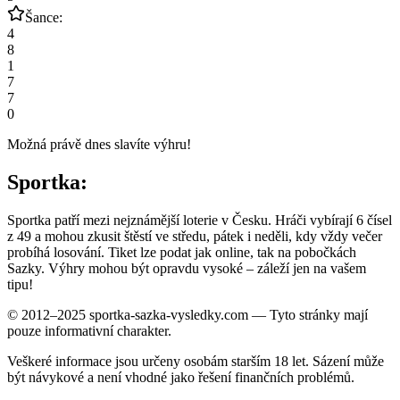
Šance:
4
8
1
7
7
0
Možná právě dnes slavíte výhru!
Sportka:
Sportka patří mezi nejznámější loterie v Česku. Hráči vybírají 6 čísel
z 49 a mohou zkusit štěstí ve středu, pátek i neděli, kdy vždy večer
probíhá losování. Tiket lze podat jak online, tak na pobočkách
Sazky. Výhry mohou být opravdu vysoké – záleží jen na vašem
tipu!
© 2012–2025 sportka-sazka-vysledky.com — Tyto stránky mají
pouze informativní charakter.
Veškeré informace jsou určeny osobám starším 18 let. Sázení může
být návykové a není vhodné jako řešení finančních problémů.