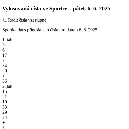
Vylosovaná čísla ve Sportce –
pátek
6. 6. 2025
Řadit čísla vzestupně
Sportka dnes přinesla tato čísla pro datum 6. 6. 2025:
1. tah:
3
6
17
7
34
20
+
36
2. tah:
15
21
10
33
29
24
+
5