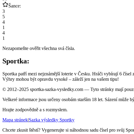
Šance:
3
5
4
1
4
1
Nezapomeňte ověřit všechna svá čísla.
Sportka:
Sportka patří mezi nejznámější loterie v Česku. Hráči vybírají 6 čísel
Výhry mohou být opravdu vysoké – záleží jen na vašem tipu!
© 2012–2025 sportka-sazka-vysledky.com — Tyto stránky mají pouze 
Veškeré informace jsou určeny osobám starším 18 let. Sázení může b
Hrajte zodpovědně a s rozmyslem.
Mapa stránek
|
Sazka výsledky Sportky
Chcete zkusit štěstí? Vygenerujte si náhodnou sadu čísel pro svůj Spor