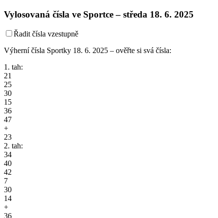
Vylosovaná čísla ve Sportce –
středa
18. 6. 2025
Řadit čísla vzestupně
Výherní čísla Sportky 18. 6. 2025 – ověřte si svá čísla:
1. tah:
21
25
30
15
36
47
+
23
2. tah:
34
40
42
7
30
14
+
36