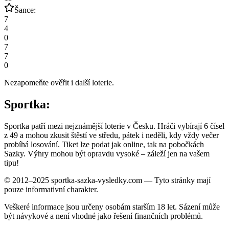
Šance:
7
4
0
7
7
0
Nezapomeňte ověřit i další loterie.
Sportka:
Sportka patří mezi nejznámější loterie v Česku. Hráči vybírají 6 čísel
z 49 a mohou zkusit štěstí ve středu, pátek i neděli, kdy vždy večer
probíhá losování. Tiket lze podat jak online, tak na pobočkách
Sazky. Výhry mohou být opravdu vysoké – záleží jen na vašem
tipu!
© 2012–2025 sportka-sazka-vysledky.com — Tyto stránky mají
pouze informativní charakter.
Veškeré informace jsou určeny osobám starším 18 let. Sázení může
být návykové a není vhodné jako řešení finančních problémů.