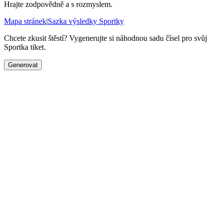
Hrajte zodpovědně a s rozmyslem.
Mapa stránek
|
Sazka výsledky Sportky
Chcete zkusit štěstí? Vygenerujte si náhodnou sadu čísel pro svůj
Sportka tiket.
Generovat