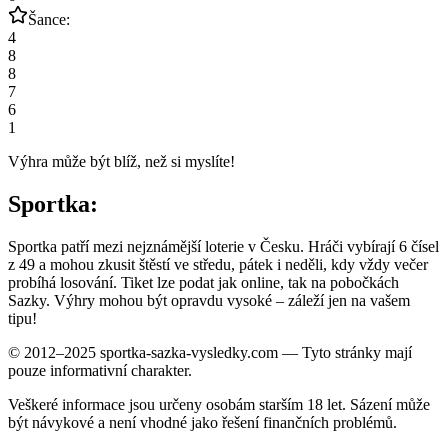
Šance:
4
8
8
7
6
1
Výhra může být blíž, než si myslíte!
Sportka:
Sportka patří mezi nejznámější loterie v Česku. Hráči vybírají 6 čísel
z 49 a mohou zkusit štěstí ve středu, pátek i neděli, kdy vždy večer
probíhá losování. Tiket lze podat jak online, tak na pobočkách
Sazky. Výhry mohou být opravdu vysoké – záleží jen na vašem
tipu!
© 2012–2025 sportka-sazka-vysledky.com — Tyto stránky mají
pouze informativní charakter.
Veškeré informace jsou určeny osobám starším 18 let. Sázení může
být návykové a není vhodné jako řešení finančních problémů.