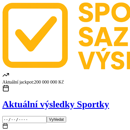
Aktuální jackpot:
200 000 000 Kč
Aktuální výsledky Sportky
Vyhledat