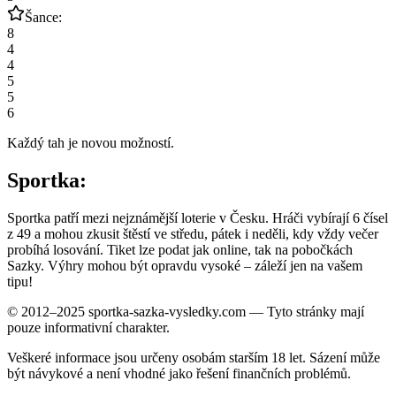
Šance:
8
4
4
5
5
6
Každý tah je novou možností.
Sportka:
Sportka patří mezi nejznámější loterie v Česku. Hráči vybírají 6 čísel
z 49 a mohou zkusit štěstí ve středu, pátek i neděli, kdy vždy večer
probíhá losování. Tiket lze podat jak online, tak na pobočkách
Sazky. Výhry mohou být opravdu vysoké – záleží jen na vašem
tipu!
© 2012–2025 sportka-sazka-vysledky.com — Tyto stránky mají
pouze informativní charakter.
Veškeré informace jsou určeny osobám starším 18 let. Sázení může
být návykové a není vhodné jako řešení finančních problémů.