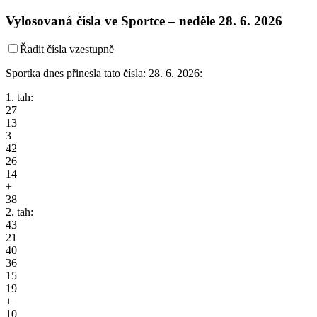
Vylosovaná čísla ve Sportce –
neděle
28. 6. 2026
Řadit čísla vzestupně
Sportka dnes přinesla tato čísla: 28. 6. 2026:
1. tah:
27
13
3
42
26
14
+
38
2. tah:
43
21
40
36
15
19
+
10