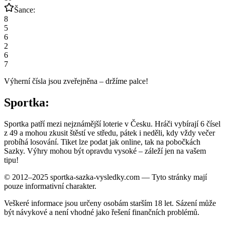
Šance:
8
5
6
2
6
7
Výherní čísla jsou zveřejněna – držíme palce!
Sportka:
Sportka patří mezi nejznámější loterie v Česku. Hráči vybírají 6 čísel
z 49 a mohou zkusit štěstí ve středu, pátek i neděli, kdy vždy večer
probíhá losování. Tiket lze podat jak online, tak na pobočkách
Sazky. Výhry mohou být opravdu vysoké – záleží jen na vašem
tipu!
© 2012–2025 sportka-sazka-vysledky.com — Tyto stránky mají
pouze informativní charakter.
Veškeré informace jsou určeny osobám starším 18 let. Sázení může
být návykové a není vhodné jako řešení finančních problémů.