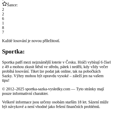
Šance:
2
2
6
1
8
7
Každé losování je novou příležitostí.
Sportka:
Sportka patří mezi nejznámější loterie v Česku. Hráči vybírají 6 čísel
z 49 a mohou zkusit štěstí ve středu, pátek i neděli, kdy vždy večer
probíhá losování. Tiket lze podat jak online, tak na pobočkách
Sazky. Výhry mohou být opravdu vysoké – záleží jen na vašem
tipu!
© 2012–2025 sportka-sazka-vysledky.com — Tyto stránky mají
pouze informativní charakter.
Veškeré informace jsou určeny osobám starším 18 let. Sázení může
být návykové a není vhodné jako řešení finančních problémů.