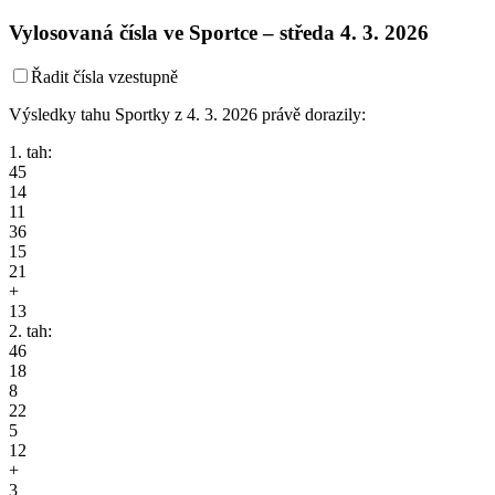
Vylosovaná čísla ve Sportce –
středa
4. 3. 2026
Řadit čísla vzestupně
Výsledky tahu Sportky z 4. 3. 2026 právě dorazily:
1. tah:
45
14
11
36
15
21
+
13
2. tah:
46
18
8
22
5
12
+
3