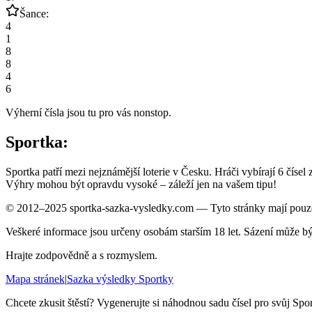
Šance:
4
1
8
8
4
6
Výherní čísla jsou tu pro vás nonstop.
Sportka:
Sportka patří mezi nejznámější loterie v Česku. Hráči vybírají 6 čísel
Výhry mohou být opravdu vysoké – záleží jen na vašem tipu!
© 2012–2025 sportka-sazka-vysledky.com — Tyto stránky mají pouze 
Veškeré informace jsou určeny osobám starším 18 let. Sázení může b
Hrajte zodpovědně a s rozmyslem.
Mapa stránek
|
Sazka výsledky Sportky
Chcete zkusit štěstí? Vygenerujte si náhodnou sadu čísel pro svůj Spor