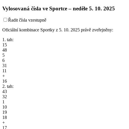
Vylosovaná čísla ve Sportce –
neděle
5. 10. 2025
Řadit čísla vzestupně
Oficiální kombinace Sportky z 5. 10. 2025 právě zveřejněny:
1. tah:
15
48
5
6
31
11
+
16
2. tah:
43
32
1
10
19
18
+
17