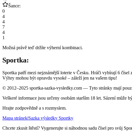
Šance:
0
4
4
7
4
1
Možná právě teď držíte výherní kombinaci.
Sportka:
Sportka patří mezi nejznámější loterie v Česku. Hráči vybírají 6 čísel
Výhry mohou být opravdu vysoké – záleží jen na vašem tipu!
© 2012–2025 sportka-sazka-vysledky.com — Tyto stránky mají pouze 
Veškeré informace jsou určeny osobám starším 18 let. Sázení může b
Hrajte zodpovědně a s rozmyslem.
Mapa stránek
|
Sazka výsledky Sportky
Chcete zkusit štěstí? Vygenerujte si náhodnou sadu čísel pro svůj Spor